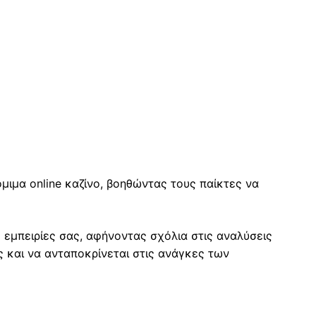
μιμα online καζίνο, βοηθώντας τους παίκτες να
ς εμπειρίες σας, αφήνοντας σχόλια στις αναλύσεις
 και να ανταποκρίνεται στις ανάγκες των