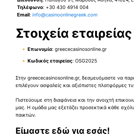
Τηλέφωνο
: +30 430 4914 004
Email
:
info@casinoonlinegreek.com
Στοιχεία εταιρείας
Επωνυμία
: greececasinosonline.gr
Κωδικός εταιρείας
: OSG2025
Στην greececasinosonline.gr, δεσμευόμαστε να παρ
επιλέγουν ασφαλείς και αξιόπιστες πλατφόρμες τυ
Πιστεύουμε στη διαφάνεια και την ανοιχτή επικοιν
μας. Η ομάδα μας εξετάζει προσεκτικά κάθε σχόλι
παικτών.
Είμαστε εδώ για εσάς!