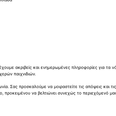
έχουμε ακριβείς και ενημερωμένες πληροφορίες για τα νό
χερών παιχνιδιών.
ωνία. Σας προσκαλούμε να μοιραστείτε τις απόψεις και τι
ο, προκειμένου να βελτιώνει συνεχώς το περιεχόμενό μας