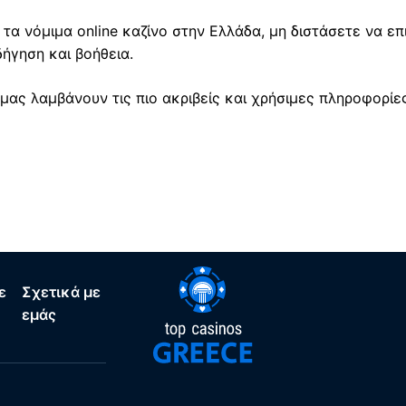
 τα νόμιμα online καζίνο στην Ελλάδα, μη διστάσετε να ε
δήγηση και βοήθεια.
 μας λαμβάνουν τις πιο ακριβείς και χρήσιμες πληροφορίε
ε
Σχετικά με
εμάς