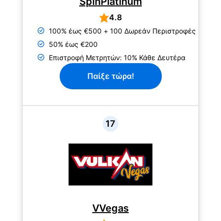
SpinPlatinum
4.8
100% έως €500 + 100 Δωρεάν Περιστροφές
50% έως €200
Επιστροφή Μετρητών: 10% Κάθε Δευτέρα
Παίξε τώρα!
17
VVegas