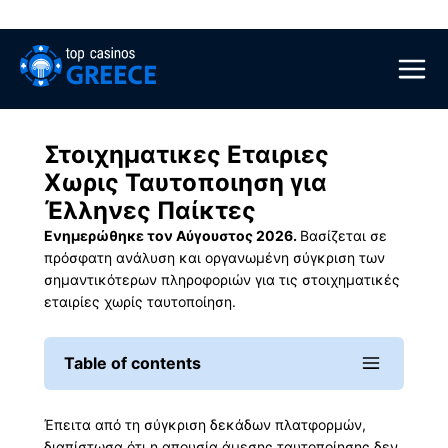
Skip
to
content
Στοιχηματικες Εταιριες
Χωρις Ταυτοποιηση για
Έλληνες Παίκτες
Ενημερώθηκε τον Αύγουστος 2026.
Βασίζεται σε
πρόσφατη ανάλυση και οργανωμένη σύγκριση των
σημαντικότερων πληροφοριών για τις στοιχηματικές
εταιρίες χωρίς ταυτοποίηση.
Table of contents
Έπειτα από τη σύγκριση δεκάδων πλατφορμών,
διαπίστωσα ότι η απουσία άμεσης ταυτοποίησης δεν