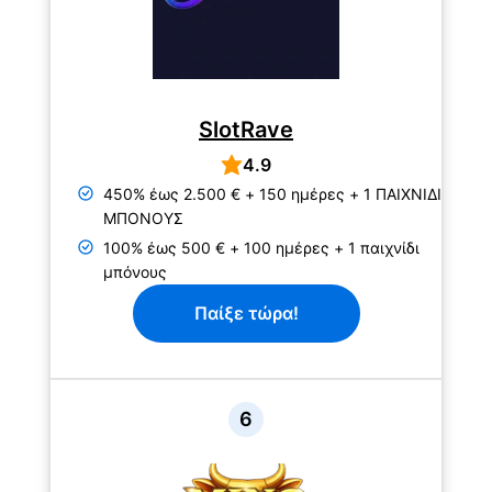
SlotRave
4.9
450% έως 2.500 € + 150 ημέρες + 1 ΠΑΙΧΝΙΔΙ
ΜΠΟΝΟΥΣ
100% έως 500 € + 100 ημέρες + 1 παιχνίδι
μπόνους
Παίξε τώρα!
6