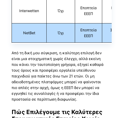
Εποπτεία
Κλα
Interwetten
Όχι
ΕΕΕΠ
Εποπτεία
Συνδ
NetBet
Όχι
ΕΕΕΠ
Από τη δική μου σύγκριση, η καλύτερη επιλογή δεν
είναι μια στοιχηματική χωρίς έλεγχο, αλλά εκείνη
που κάνει την ταυτοποίηση γρήγορα, εξηγεί καθαρά
τους όρους και προσφέρει εργαλεία υπεύθυνου
παιχνιδιού για παίκτες άνω των 21 ετών. Οι μη
αδειοδοτημένες πλατφόρμες μπορεί να φαίνονται
πιο απλές στην αρχή, όμως η ΕΕΕΠ δεν μπορεί να
εγγυηθεί τις συναλλαγές ή να προσφέρει την ίδια
προστασία σε περίπτωση διαφωνίας.
Πώς Επιλέγουμε τις Καλύτερες