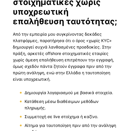
στοιχηματικές χωρίς
υποχρεωτική
επαλήθευση ταυτότητας;
Από την εμπειρία μου συγκρίνοντας δεκάδες
πλατφόρμες, παρατήρησα ότι ο όρος «χωρίς KYC»
δημιουργεί συχνά λανθασμένες προσδοκίες. Στην
πράξη, αρκετές offshore στοιχηματικές εταιρίες
χωρίς άμεση επαλήθευση επιτρέπουν την εγγραφή,
όμως σχεδόν πάντα ζητούν έγγραφα πριν από την
πρώτη ανάληψη, ενώ στην Ελλάδα η ταυτοποίηση
είναι υποχρεωτική.
Δημιουργία λογαριασμού με βασικά στοιχεία.
Κατάθεση μέσω διαθέσιμων μεθόδων
πληρωμής.
Συμμετοχή σε live στοίχημα ή καζίνο.
Αίτημα για ταυτοποίηση πριν από την ανάληψη