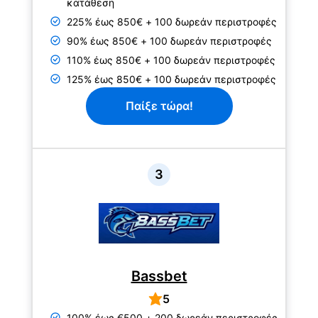
κατάθεση
225% έως 850€ + 100 δωρεάν περιστροφές
90% έως 850€ + 100 δωρεάν περιστροφές
110% έως 850€ + 100 δωρεάν περιστροφές
125% έως 850€ + 100 δωρεάν περιστροφές
Παίξε τώρα!
3
Bassbet
5
100% έως €500 + 200 δωρεάν περιστροφές