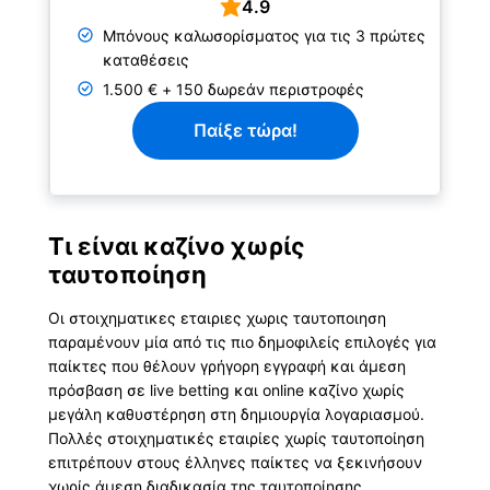
4.9
Μπόνους καλωσορίσματος για τις 3 πρώτες
καταθέσεις
1.500 € + 150 δωρεάν περιστροφές
Παίξε τώρα!
Τι είναι καζίνο χωρίς
ταυτοποίηση
Οι στοιχηματικες εταιριες χωρις ταυτοποιηση
παραμένουν μία από τις πιο δημοφιλείς επιλογές για
παίκτες που θέλουν γρήγορη εγγραφή και άμεση
πρόσβαση σε live betting και online καζίνο χωρίς
μεγάλη καθυστέρηση στη δημιουργία λογαριασμού.
Πολλές στοιχηματικές εταιρίες χωρίς ταυτοποίηση
επιτρέπουν στους έλληνες παίκτες να ξεκινήσουν
χωρίς άμεση διαδικασία της ταυτοποίησης,