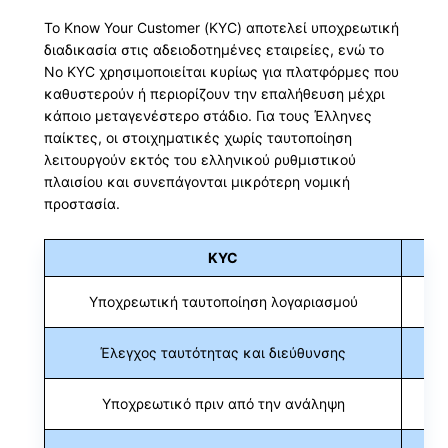
Το Know Your Customer (KYC) αποτελεί υποχρεωτική
διαδικασία στις αδειοδοτημένες εταιρείες, ενώ το
No KYC χρησιμοποιείται κυρίως για πλατφόρμες που
καθυστερούν ή περιορίζουν την επαλήθευση μέχρι
κάποιο μεταγενέστερο στάδιο. Για τους Έλληνες
παίκτες, οι στοιχηματικές χωρίς ταυτοποίηση
λειτουργούν εκτός του ελληνικού ρυθμιστικού
πλαισίου και συνεπάγονται μικρότερη νομική
προστασία.
KYC
Υποχρεωτική ταυτοποίηση λογαριασμού
Έλεγχος ταυτότητας και διεύθυνσης
Υποχρεωτικό πριν από την ανάληψη
Η