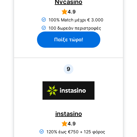
Nvcasino
4.9
100% Match μέχρι € 3.000
100 δωρεάν περιστροφές
Παίξε τώρα!
9
instasino
4.9
120% έως €750 + 125 φόρος