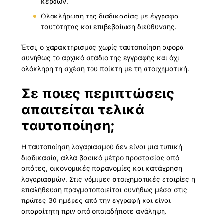
κερδών.
Ολοκλήρωση της διαδικασίας με έγγραφα
ταυτότητας και επιβεβαίωση διεύθυνσης.
Έτσι, ο χαρακτηρισμός χωρίς ταυτοποίηση αφορά
συνήθως το αρχικό στάδιο της εγγραφής και όχι
ολόκληρη τη σχέση του παίκτη με τη στοιχηματική.
Σε ποιες περιπτώσεις
απαιτείται τελικά
ταυτοποίηση;
Η ταυτοποίηση λογαριασμού δεν είναι μια τυπική
διαδικασία, αλλά βασικό μέτρο προστασίας από
απάτες, οικονομικές παρανομίες και κατάχρηση
λογαριασμών. Στις νόμιμες στοιχηματικές εταιρίες η
επαλήθευση πραγματοποιείται συνήθως μέσα στις
πρώτες 30 ημέρες από την εγγραφή και είναι
απαραίτητη πριν από οποιαδήποτε ανάληψη.