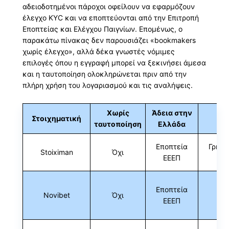
αδειοδοτημένοι πάροχοι οφείλουν να εφαρμόζουν
έλεγχο KYC και να εποπτεύονται από την Επιτροπή
Εποπτείας και Ελέγχου Παιγνίων. Επομένως, ο
παρακάτω πίνακας δεν παρουσιάζει «bookmakers
χωρίς έλεγχο», αλλά δέκα γνωστές νόμιμες
επιλογές όπου η εγγραφή μπορεί να ξεκινήσει άμεσα
και η ταυτοποίηση ολοκληρώνεται πριν από την
πλήρη χρήση του λογαριασμού και τις αναλήψεις.
Χωρίς
Άδεια στην
Στοιχηματική
ταυτοποίηση
Ελλάδα
Εποπτεία
Γρήγο
Stoiximan
Όχι
ΕΕΕΠ
Εποπτεία
Π
Novibet
Όχι
ΕΕΕΠ