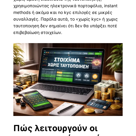
χρησιμοποιώντας ηλεκτρονικά πορτοφόλια, instant
methods ή ακόμα και no kyc επιλογές σε μικρές
συναλλαγές. Παρόλα αυτά, το «χωρίς kyc» ή χωρις
ταυτοποιηση δεν σημαίνει ότι δεν θα υπάρξει ποτέ
επιβεβαίωση στοιχείων.
Πώς λειτουργούν οι