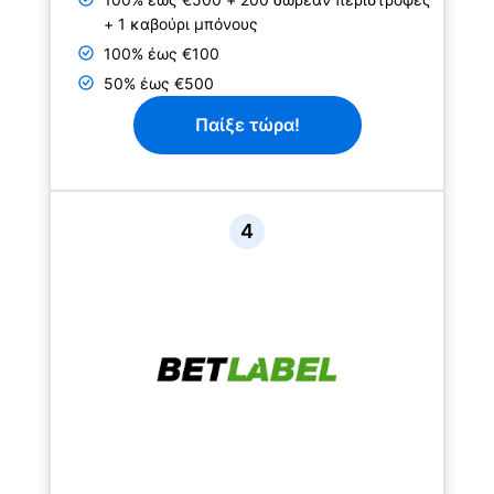
+ 1 καβούρι μπόνους
100% έως €100
50% έως €500
Παίξε τώρα!
4