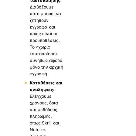
ταυτοποίησης:
Διαβάζουμε
πότε μπορεί να
ζητηθούν
έγγραφα και
ποιες είναι οι
προϋποθέσεις.
Το «χωρίς
ταυτοποίηση»
συνήθως αφορά
μόνο την αρχική
εγγραφή.
Καταθέσεις και
αναλήψεις:
Ελέγχουμε
χρόνους, όρια
και μεθόδους
πληρωμής,
όπως Skrill και
Neteller.