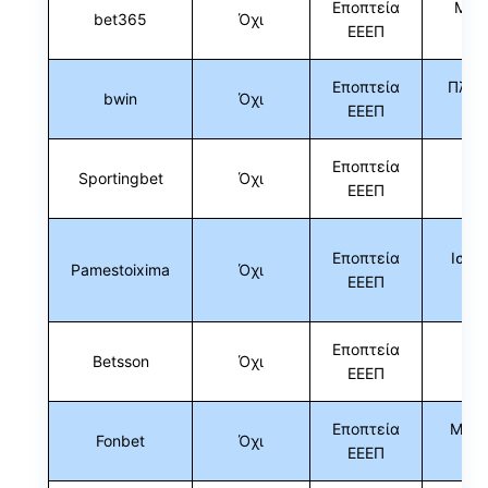
Εποπτεία
Μεγά
bet365
Όχι
ΕΕΕΠ
Εποπτεία
Πλούσ
bwin
Όχι
ΕΕΕΠ
Εποπτεία
Li
Sportingbet
Όχι
ΕΕΕΠ
Εποπτεία
Ισχυ
Pamestoixima
Όχι
ΕΕΕΠ
Εποπτεία
Betsson
Όχι
ΕΕΕΠ
Εποπτεία
Μεγά
Fonbet
Όχι
ΕΕΕΠ