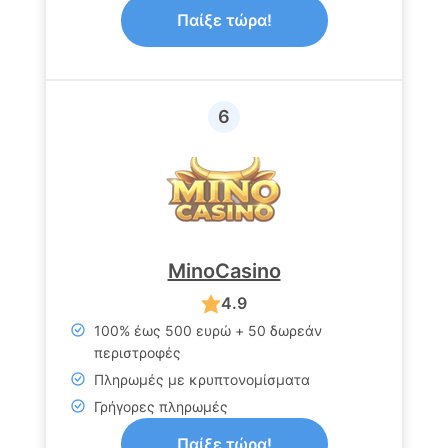
Παίξε τώρα!
6
MinoCasino
4.9
100% έως 500 ευρώ + 50 δωρεάν
περιστροφές
Πληρωμές με κρυπτονομίσματα
Γρήγορες πληρωμές
Παίξε τώρα!