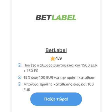
BetLabel
4.9
Πακέτο καλωσορίσματος έως και 1500 EUR
+ 150 FS
15% έως 100 EUR για την πρώτη κατάθεση
Μπόνους πρώτης κατάθεσης έως και 100
EUR
Παίξε τώρα!