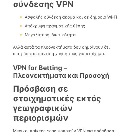
σύνδεσης VPN
Ασφαλής σύνδεση ακόμα και σε δημόσιο Wi-Fi
Απόκρυψη πραγματικής θέσης
Μεγαλύτερη ιδιωτικότητα
Αλλά αυτά τα πλεονεκτήματα δεν σημαίνουν ότι
επιτρέπεται πάντα η χρήση τους για στοίχημα.
VPN for Betting –
Πλεονεκτήματα και Προσοχή
Πρόσβαση σε
στοιχηματικές εκτός
γεωγραφικών
περιορισμών
Μερικοί παίκτες χρησιμοποιούν VPN για πρόσβαση