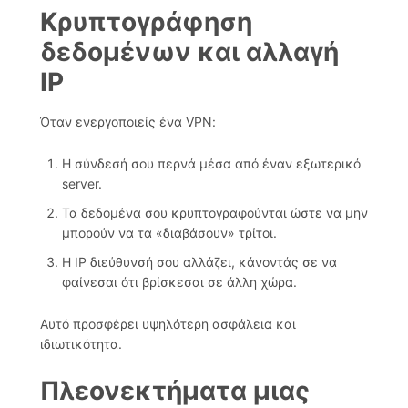
Κρυπτογράφηση
δεδομένων και αλλαγή
IP
Όταν ενεργοποιείς ένα VPN:
Η σύνδεσή σου περνά μέσα από έναν εξωτερικό
server.
Τα δεδομένα σου κρυπτογραφούνται ώστε να μην
μπορούν να τα «διαβάσουν» τρίτοι.
Η IP διεύθυνσή σου αλλάζει, κάνοντάς σε να
φαίνεσαι ότι βρίσκεσαι σε άλλη χώρα.
Αυτό προσφέρει υψηλότερη ασφάλεια και
ιδιωτικότητα.
Πλεονεκτήματα μιας