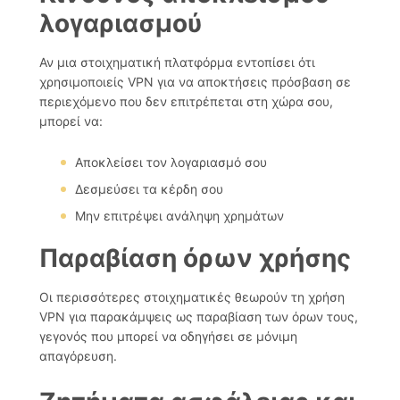
λογαριασμού
Αν μια στοιχηματική πλατφόρμα εντοπίσει ότι
χρησιμοποιείς VPN για να αποκτήσεις πρόσβαση σε
περιεχόμενο που δεν επιτρέπεται στη χώρα σου,
μπορεί να:
Αποκλείσει τον λογαριασμό σου
Δεσμεύσει τα κέρδη σου
Μην επιτρέψει ανάληψη χρημάτων
Παραβίαση όρων χρήσης
Οι περισσότερες στοιχηματικές θεωρούν τη χρήση
VPN για παρακάμψεις ως παραβίαση των όρων τους,
γεγονός που μπορεί να οδηγήσει σε μόνιμη
απαγόρευση.