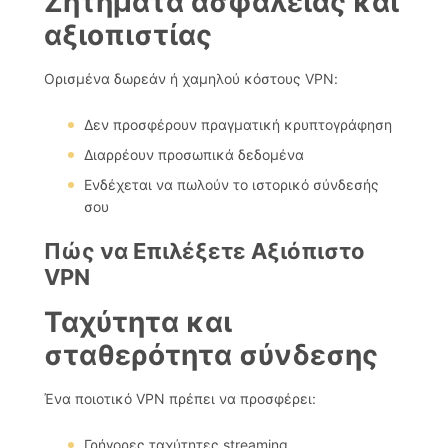
Ζητήματα ασφάλειας και
αξιοπιστίας
Ορισμένα δωρεάν ή χαμηλού κόστους VPN:
Δεν προσφέρουν πραγματική κρυπτογράφηση
Διαρρέουν προσωπικά δεδομένα
Ενδέχεται να πωλούν το ιστορικό σύνδεσής
σου
Πώς να Επιλέξετε Αξιόπιστο
VPN
Ταχύτητα και
σταθερότητα σύνδεσης
Ένα ποιοτικό VPN πρέπει να προσφέρει:
Γρήγορες ταχύτητες streaming