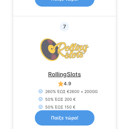
7
RollingSlots
4.9
260% ΈΩΣ €2600 + 200GG
50% ΈΩΣ 200 €
50% ΈΩΣ 150 €
Παίξε τώρα!