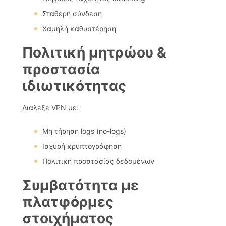
Σταθερή σύνδεση
Χαμηλή καθυστέρηση
Πολιτική μητρώου &
προστασία
ιδιωτικότητας
Διάλεξε VPN με:
Μη τήρηση logs (no-logs)
Ισχυρή κρυπτογράφηση
Πολιτική προστασίας δεδομένων
Συμβατότητα με
πλατφόρμες
στοιχήματος