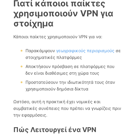
Γιατί κάποιοι παίκτες
χρησιμοποιούν VPN για
στοίχημα
Κάποιοι παίκτες χρησιμοποιούν VPN για να:
Παρακάμψουν
γεωγραφικούς περιορισμούς
σε
στοιχηματικές πλατφόρμες
Αποκτήσουν πρόσβαση σε πλατφόρμες που
δεν είναι διαθέσιμες στη χώρα τους
Προστατεύσουν την ιδιωτικότητά τους όταν
χρησιμοποιούν δημόσια δίκτυα
Ωστόσο, αυτή η πρακτική έχει νομικές και
συμβατικές συνέπειες που πρέπει να γνωρίζεις πριν
την εφαρμόσεις.
Πώς Λειτουργεί ένα VPN