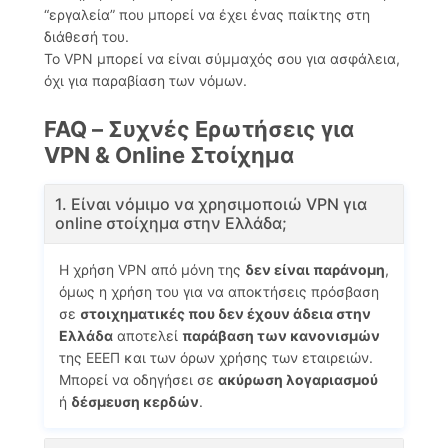
“εργαλεία” που μπορεί να έχει ένας παίκτης στη
διάθεσή του.
Το VPN μπορεί να είναι σύμμαχός σου για ασφάλεια,
όχι για παραβίαση των νόμων.
FAQ – Συχνές Ερωτήσεις για
VPN & Online Στοίχημα
1. Είναι νόμιμο να χρησιμοποιώ VPN για
online στοίχημα στην Ελλάδα;
Η χρήση VPN από μόνη της
δεν είναι παράνομη
,
όμως η χρήση του για να αποκτήσεις πρόσβαση
σε
στοιχηματικές που δεν έχουν άδεια στην
Ελλάδα
αποτελεί
παράβαση των κανονισμών
της ΕΕΕΠ και των όρων χρήσης των εταιρειών.
Μπορεί να οδηγήσει σε
ακύρωση λογαριασμού
ή
δέσμευση κερδών
.