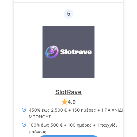
5
SlotRave
4.9
450% έως 2.500 € + 150 ημέρες + 1 ΠΑΙΧΝΙΔΙ
ΜΠΟΝΟΥΣ
100% έως 500 € + 100 ημέρες + 1 παιχνίδι
μπόνους