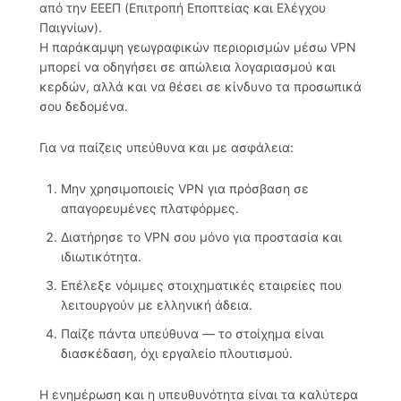
από την ΕΕΕΠ (Επιτροπή Εποπτείας και Ελέγχου
Παιγνίων).
Η παράκαμψη γεωγραφικών περιορισμών μέσω VPN
μπορεί να οδηγήσει σε απώλεια λογαριασμού και
κερδών, αλλά και να θέσει σε κίνδυνο τα προσωπικά
σου δεδομένα.
Για να παίζεις υπεύθυνα και με ασφάλεια:
Μην χρησιμοποιείς VPN για πρόσβαση σε
απαγορευμένες πλατφόρμες.
Διατήρησε το VPN σου μόνο για προστασία και
ιδιωτικότητα.
Επέλεξε νόμιμες στοιχηματικές εταιρείες που
λειτουργούν με ελληνική άδεια.
Παίζε πάντα υπεύθυνα — το στοίχημα είναι
διασκέδαση, όχι εργαλείο πλουτισμού.
Η ενημέρωση και η υπευθυνότητα είναι τα καλύτερα