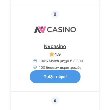
8
Nvcasino
4.9
100% Match μέχρι € 3.000
100 δωρεάν περιστροφές
Παίξε τώρα!
9