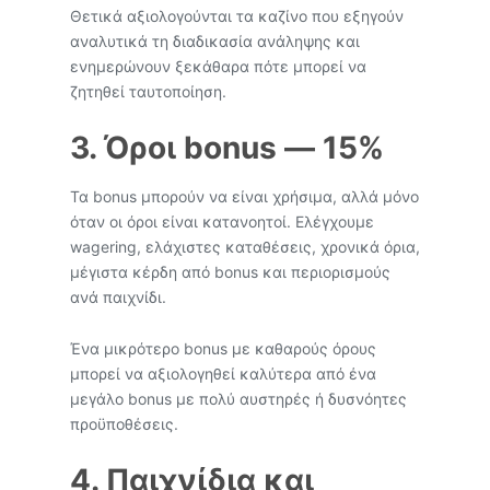
Θετικά αξιολογούνται τα καζίνο που εξηγούν
αναλυτικά τη διαδικασία ανάληψης και
ενημερώνουν ξεκάθαρα πότε μπορεί να
ζητηθεί ταυτοποίηση.
3. Όροι bonus — 15%
Τα bonus μπορούν να είναι χρήσιμα, αλλά μόνο
όταν οι όροι είναι κατανοητοί. Ελέγχουμε
wagering, ελάχιστες καταθέσεις, χρονικά όρια,
μέγιστα κέρδη από bonus και περιορισμούς
ανά παιχνίδι.
Ένα μικρότερο bonus με καθαρούς όρους
μπορεί να αξιολογηθεί καλύτερα από ένα
μεγάλο bonus με πολύ αυστηρές ή δυσνόητες
προϋποθέσεις.
4. Παιχνίδια και