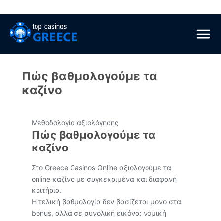
Skip
to
content
Πώς βαθμολογούμε τα
καζίνο
Μεθοδολογία αξιολόγησης
Πώς βαθμολογούμε τα
καζίνο
Στο Greece Casinos Online αξιολογούμε τα
online καζίνο με συγκεκριμένα και διαφανή
κριτήρια.
Η τελική βαθμολογία δεν βασίζεται μόνο στα
bonus, αλλά σε συνολική εικόνα: νομική