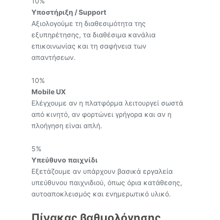
10%
Υποστήριξη / Support
Αξιολογούμε τη διαθεσιμότητα της
εξυπηρέτησης, τα διαθέσιμα κανάλια
επικοινωνίας και τη σαφήνεια των
απαντήσεων.
10%
Mobile UX
Ελέγχουμε αν η πλατφόρμα λειτουργεί σωστά
από κινητό, αν φορτώνει γρήγορα και αν η
πλοήγηση είναι απλή.
5%
Υπεύθυνο παιχνίδι
Εξετάζουμε αν υπάρχουν βασικά εργαλεία
υπεύθυνου παιχνιδιού, όπως όρια κατάθεσης,
αυτοαποκλεισμός και ενημερωτικό υλικό.
Πίνακας βαθμολόγησης