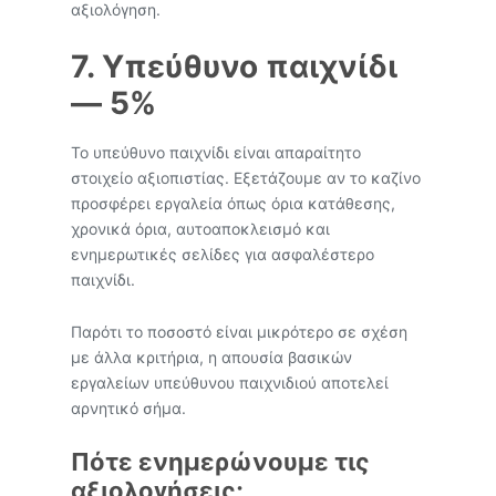
αξιολόγηση.
7. Υπεύθυνο παιχνίδι
— 5%
Το υπεύθυνο παιχνίδι είναι απαραίτητο
στοιχείο αξιοπιστίας. Εξετάζουμε αν το καζίνο
προσφέρει εργαλεία όπως όρια κατάθεσης,
χρονικά όρια, αυτοαποκλεισμό και
ενημερωτικές σελίδες για ασφαλέστερο
παιχνίδι.
Παρότι το ποσοστό είναι μικρότερο σε σχέση
με άλλα κριτήρια, η απουσία βασικών
εργαλείων υπεύθυνου παιχνιδιού αποτελεί
αρνητικό σήμα.
Πότε ενημερώνουμε τις
αξιολογήσεις;