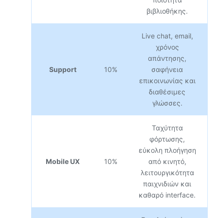
βιβλιοθήκης.
Live chat, email,
χρόνος
απάντησης,
Support
10%
σαφήνεια
επικοινωνίας και
διαθέσιμες
γλώσσες.
Ταχύτητα
φόρτωσης,
εύκολη πλοήγηση
Mobile UX
10%
από κινητό,
λειτουργικότητα
παιχνιδιών και
καθαρό interface.