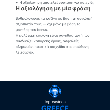
Η αξιολόγηση αποτελεί σύσταση για παιχνίδι;
Η αξιολόγηση με μία φράση
Βαθμολογούμε τα καζίνο με βάση τη συνολική
αξιοπιστία τους — όχι μόνο με βάση το
μέγεθος του bonus.
Η καλύτερη επιλογή είναι συνήθως αυτή που
συνδυάζει καθαρούς όρους, ασφαλείς
πληρωμές, ποιοτικά παιχνίδια και υπεύθυνη
λειτουργία.