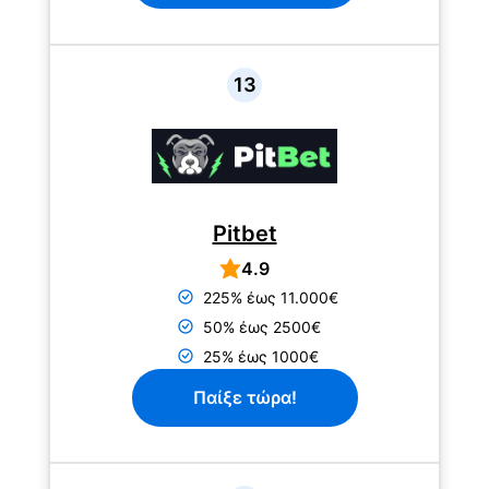
13
Pitbet
4.9
225% έως 11.000€
50% έως 2500€
25% έως 1000€
Παίξε τώρα!