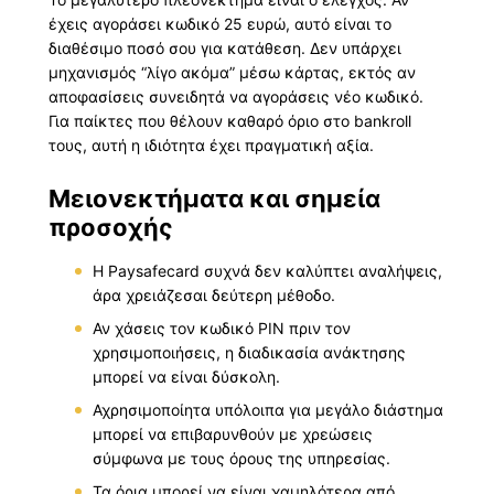
έχεις αγοράσει κωδικό 25 ευρώ, αυτό είναι το
διαθέσιμο ποσό σου για κατάθεση. Δεν υπάρχει
μηχανισμός “λίγο ακόμα” μέσω κάρτας, εκτός αν
αποφασίσεις συνειδητά να αγοράσεις νέο κωδικό.
Για παίκτες που θέλουν καθαρό όριο στο bankroll
τους, αυτή η ιδιότητα έχει πραγματική αξία.
Μειονεκτήματα και σημεία
προσοχής
Η Paysafecard συχνά δεν καλύπτει αναλήψεις,
άρα χρειάζεσαι δεύτερη μέθοδο.
Αν χάσεις τον κωδικό PIN πριν τον
χρησιμοποιήσεις, η διαδικασία ανάκτησης
μπορεί να είναι δύσκολη.
Αχρησιμοποίητα υπόλοιπα για μεγάλο διάστημα
μπορεί να επιβαρυνθούν με χρεώσεις
σύμφωνα με τους όρους της υπηρεσίας.
Τα όρια μπορεί να είναι χαμηλότερα από