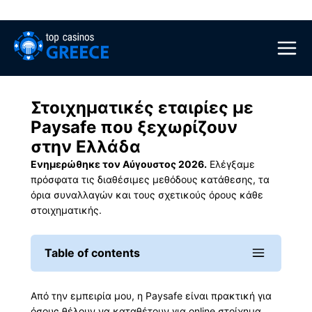
Skip
to
content
Στοιχηματικές εταιρίες με
Paysafe που ξεχωρίζουν
στην Ελλάδα
Ενημερώθηκε τον Αύγουστος 2026.
Ελέγξαμε
πρόσφατα τις διαθέσιμες μεθόδους κατάθεσης, τα
όρια συναλλαγών και τους σχετικούς όρους κάθε
στοιχηματικής.
Table of contents
Από την εμπειρία μου, η Paysafe είναι πρακτική για
όσους θέλουν να καταθέτουν για online στοίχημα