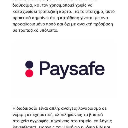
διαθέσιμα, και τον χρησιμοποιεί χωρίς να
καταχωρίσει τραπεζική κάρτα. Για το στοίχημα, αυτό
πρακτικά σημαίνει ότι η κατάθεση γίνεται με ένα
προκαθορισμένο ποσό και όχι με ανοικτή πρόσβαση
σε τραπεζικό υπόλοιπο.
Η διαδικασία είναι απλή: ανοίγεις λογαριασμό σε
νόμιμη στοιχηματική, ολοκληρώνεις τα βασικά
στοιχεία εγγραφής, πηγαίνεις στο ταμείο, επιλέγεις
Paysafecard, εισάγεις τον 16ψήφιο κωδικό PIN και