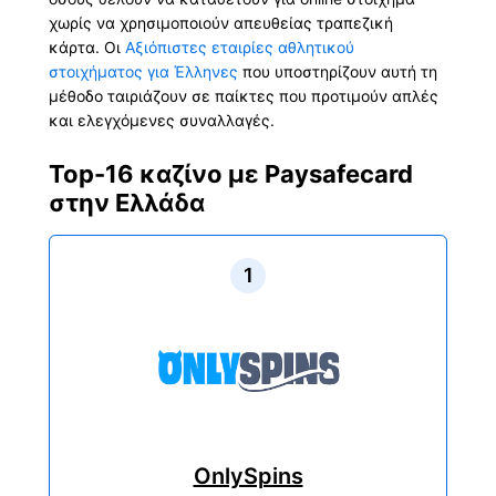
χωρίς να χρησιμοποιούν απευθείας τραπεζική
κάρτα. Οι
Αξιόπιστες εταιρίες αθλητικού
στοιχήματος για Έλληνες
που υποστηρίζουν αυτή τη
μέθοδο ταιριάζουν σε παίκτες που προτιμούν απλές
και ελεγχόμενες συναλλαγές.
Top-16 καζίνο με Paysafecard
στην Ελλάδα
1
OnlySpins