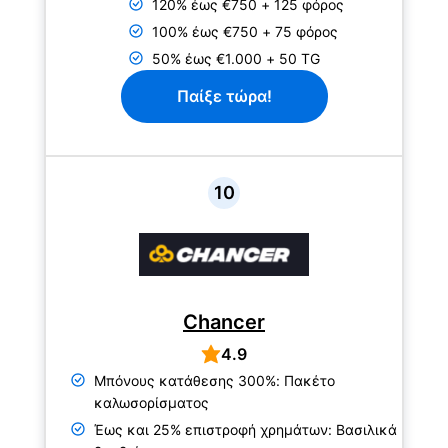
120% έως €750 + 125 φόρος
100% έως €750 + 75 φόρος
50% έως €1.000 + 50 TG
Παίξε τώρα!
10
Chancer
4.9
Μπόνους κατάθεσης 300%: Πακέτο
καλωσορίσματος
Έως και 25% επιστροφή χρημάτων: Βασιλικά