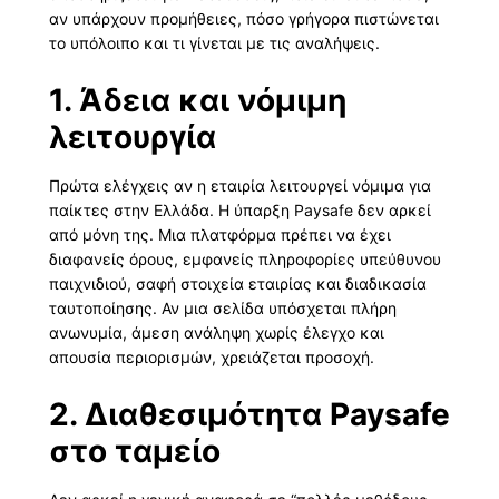
αν υπάρχουν προμήθειες, πόσο γρήγορα πιστώνεται
το υπόλοιπο και τι γίνεται με τις αναλήψεις.
1. Άδεια και νόμιμη
λειτουργία
Πρώτα ελέγχεις αν η εταιρία λειτουργεί νόμιμα για
παίκτες στην Ελλάδα. Η ύπαρξη Paysafe δεν αρκεί
από μόνη της. Μια πλατφόρμα πρέπει να έχει
διαφανείς όρους, εμφανείς πληροφορίες υπεύθυνου
παιχνιδιού, σαφή στοιχεία εταιρίας και διαδικασία
ταυτοποίησης. Αν μια σελίδα υπόσχεται πλήρη
ανωνυμία, άμεση ανάληψη χωρίς έλεγχο και
απουσία περιορισμών, χρειάζεται προσοχή.
2. Διαθεσιμότητα Paysafe
στο ταμείο