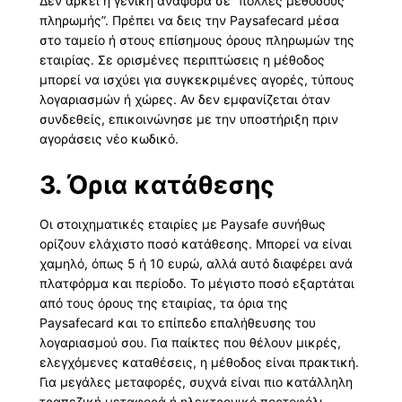
Δεν αρκεί η γενική αναφορά σε “πολλές μεθόδους
πληρωμής”. Πρέπει να δεις την Paysafecard μέσα
στο ταμείο ή στους επίσημους όρους πληρωμών της
εταιρίας. Σε ορισμένες περιπτώσεις η μέθοδος
μπορεί να ισχύει για συγκεκριμένες αγορές, τύπους
λογαριασμών ή χώρες. Αν δεν εμφανίζεται όταν
συνδεθείς, επικοινώνησε με την υποστήριξη πριν
αγοράσεις νέο κωδικό.
3. Όρια κατάθεσης
Οι στοιχηματικές εταιρίες με Paysafe συνήθως
ορίζουν ελάχιστο ποσό κατάθεσης. Μπορεί να είναι
χαμηλό, όπως 5 ή 10 ευρώ, αλλά αυτό διαφέρει ανά
πλατφόρμα και περίοδο. Το μέγιστο ποσό εξαρτάται
από τους όρους της εταιρίας, τα όρια της
Paysafecard και το επίπεδο επαλήθευσης του
λογαριασμού σου. Για παίκτες που θέλουν μικρές,
ελεγχόμενες καταθέσεις, η μέθοδος είναι πρακτική.
Για μεγάλες μεταφορές, συχνά είναι πιο κατάλληλη
τραπεζική μεταφορά ή ηλεκτρονικό πορτοφόλι.