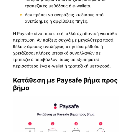
τραπεζικές μεθόδους ή e-wallets.
Δεν πρέπει να αγοράζεις κωδικούς από
ανεπίσημες ή αμφίβολες πηγές.
Η Paysafe είναι πρακτική, αλλά όχι ιδανική για κάθε
περίπτωση. Αν παίζεις συχνά με μεγαλύτερα ποσά,
θέλεις άμεσες αναλήψεις στην ίδια μέθοδο ή
χρειάζεσαι πλήρες ιστορικό συναλλαγών σε
τραπεζικό περιβάλλον, ίσως σε εξυπηρετεί
περισσότερο ένα e-wallet ή τραπεζική μεταφορά.
Κατάθεση με Paysafe βήμα προς
βήμα