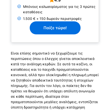
Μπόνους καλωσορίσματος για τις 3 πρώτες
καταθέσεις
1.500 € + 150 δωρεάν περιστροφές
Παίξε τώρα!
Είναι επίσης σημαντικό να ξεχωρίζουμε τις
περιπτώσεις όπου ο έλεγχος γίνεται αποκλειστικά
κατά την ανάληψη κερδών. Σε αυτά τα καζίνο, οι
καταθέσεις και το παιχνίδι πραγματοποιούνται
κανονικά, αλλά πριν ολοκληρωθεί η πληρωμή μπορεί
να ζητηθούν αποδεικτικά ταυτότητας ή στοιχείων
πληρωμής. Για αυτόν τον λόγο, οι παίκτες δεν θα
πρέπει να θεωρούν ότι υπάρχει απόλυτη ανωνυμία
σε κάθε περίπτωση, ιδιαίτερα όταν
πραγματοποιούνται μεγάλες αναλήψεις, εντοπίζεται
ύποπτη δραστηριότητα ή υπάρχει κατάχρηση