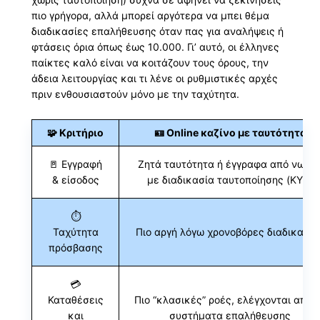
πιο γρήγορα, αλλά μπορεί αργότερα να μπει θέμα
διαδικασίες επαλήθευσης όταν πας για αναλήψεις ή
φτάσεις όρια όπως έως 10.000. Γι’ αυτό, οι έλληνες
παίκτες καλό είναι να κοιτάζουν τους όρους, την
άδεια λειτουργίας και τι λένε οι ρυθμιστικές αρχές
πριν ενθουσιαστούν μόνο με την ταχύτητα.
🧩 Κριτήριο
🪪 Online καζίνο με ταυτότητα
🚪 Εγγραφή
Ζητά ταυτότητα ή έγγραφα από νωρίς
& είσοδος
με διαδικασία ταυτοποίησης (KYC)
⏱️
Ταχύτητα
Πιο αργή λόγω χρονοβόρες διαδικασίε
πρόσβασης
💳
Καταθέσεις
Πιο “κλασικές” ροές, ελέγχονται από 
και
συστήματα επαλήθευσης