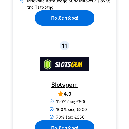
Μπόνους κατάθεσης 50%: Μπόνους μάχης
της Τετάρτης
Παίξε τώρα!
11
Slotsgem
4.9
120% έως €600
100% έως €300
70% έως €350
Παίξε τώρα!