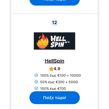
12
HellSpin
4.9
100% έως €100 + 100GG
50% έως €300 + 50GG
100% έως €700
Παίξε τώρα!