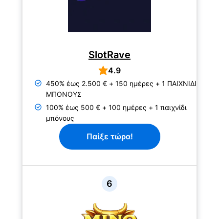
SlotRave
4.9
450% έως 2.500 € + 150 ημέρες + 1 ΠΑΙΧΝΙΔΙ
ΜΠΟΝΟΥΣ
100% έως 500 € + 100 ημέρες + 1 παιχνίδι
μπόνους
Παίξε τώρα!
6