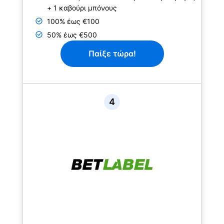
+ 1 καβούρι μπόνους
100% έως €100
50% έως €500
Παίξε τώρα!
4