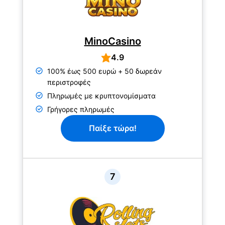
MinoCasino
4.9
100% έως 500 ευρώ + 50 δωρεάν
περιστροφές
Πληρωμές με κρυπτονομίσματα
Γρήγορες πληρωμές
Παίξε τώρα!
7