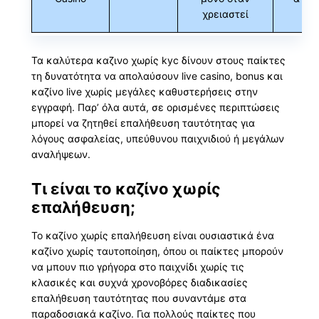
χρειαστεί
Τα καλύτερα καζινο χωρίς kyc δίνουν στους παίκτες
τη δυνατότητα να απολαύσουν live casino, bonus και
καζίνο live χωρίς μεγάλες καθυστερήσεις στην
εγγραφή. Παρ’ όλα αυτά, σε ορισμένες περιπτώσεις
μπορεί να ζητηθεί επαλήθευση ταυτότητας για
λόγους ασφαλείας, υπεύθυνου παιχνιδιού ή μεγάλων
αναλήψεων.
Τι είναι το καζίνο χωρίς
επαλήθευση;
Το καζίνο χωρίς επαλήθευση είναι ουσιαστικά ένα
καζίνο χωρίς ταυτοποίηση, όπου οι παίκτες μπορούν
να μπουν πιο γρήγορα στο παιχνίδι χωρίς τις
κλασικές και συχνά χρονοβόρες διαδικασίες
επαλήθευση ταυτότητας που συναντάμε στα
παραδοσιακά καζίνο. Για πολλούς παίκτες που