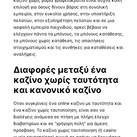
καζίνο χωρίς βαριά γραφειοκρατία είναι συχνά καλή
επιλογή για όσους δίνουν βάρος στη συνολική
εμπειρία, στην ευκολία χρήσης, στην υποστήριξη
πελατών, στην εξυπηρέτηση πελατών και σε μια
ασφαλή εμπειρία παιχνιδιού, αρκεί βέβαια να
ελέγχουν πάντα τα μπόνους, τα μπόνους κατάθεσης,
τα μπόνους χωρίς κατάθεση, τις απαιτήσεις
στοιχηματισμού και τις συνθήκες για καταθέσεις και
αναλήψεις.
Διαφορές μεταξύ ένα
καζίνο χωρίς ταυτότητα
και κανονικό καζίνο
Όταν συγκρίνεις ένα online καζίνο με ταυτότητα και
ένα καζίνο χωρίς ταυτοποίηση, είναι σαν να
διαλέγεις ανάμεσα σε πτήση με πλήρη έλεγχο
διαβατηρίων και σε “γρήγορη πύλη” για άμεση
πρόσβαση. Το καζινο χωρις ταυτοποιηση (ή casino
χωρίς ταυτοποίηση) συχνά σε αφήνει να ξεκινήσεις