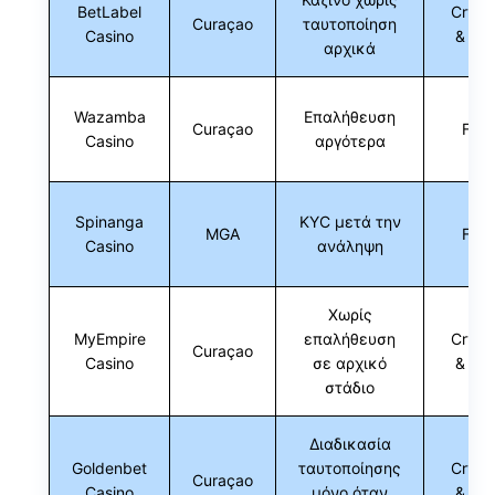
BetLabel
Crypt
Curaçao
ταυτοποίηση
Casino
& Fia
αρχικά
Wazamba
Επαλήθευση
Curaçao
Fiat
Casino
αργότερα
Spinanga
KYC μετά την
MGA
Fiat
Casino
ανάληψη
Χωρίς
MyEmpire
επαλήθευση
Crypt
Curaçao
Casino
σε αρχικό
& Fia
στάδιο
Διαδικασία
Goldenbet
ταυτοποίησης
Crypt
Curaçao
Casino
μόνο όταν
& Fia