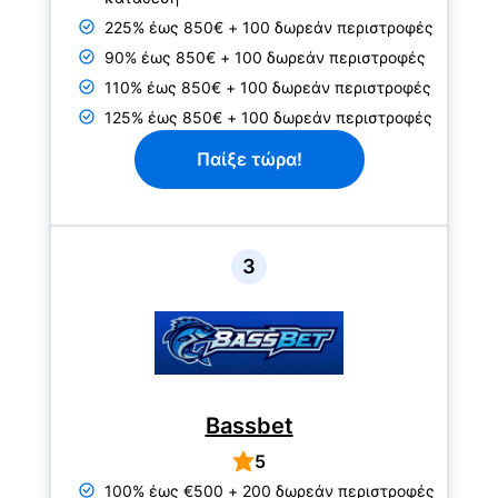
225% έως 850€ + 100 δωρεάν περιστροφές
90% έως 850€ + 100 δωρεάν περιστροφές
110% έως 850€ + 100 δωρεάν περιστροφές
125% έως 850€ + 100 δωρεάν περιστροφές
Παίξε τώρα!
3
Bassbet
5
100% έως €500 + 200 δωρεάν περιστροφές