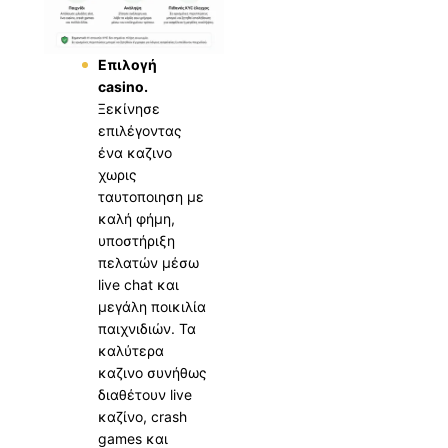
Επιλογή
casino.
Ξεκίνησε
επιλέγοντας
ένα καζινο
χωρις
ταυτοποιηση με
καλή φήμη,
υποστήριξη
πελατών μέσω
live chat και
μεγάλη ποικιλία
παιχνιδιών. Τα
καλύτερα
καζινο συνήθως
διαθέτουν live
καζίνο, crash
games και