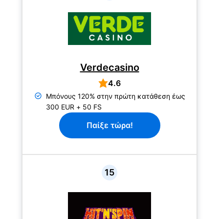
Verdecasino
4.6
Μπόνους 120% στην πρώτη κατάθεση έως
300 EUR + 50 FS
Παίξε τώρα!
15