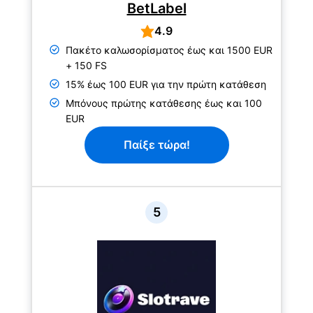
BetLabel
4.9
Πακέτο καλωσορίσματος έως και 1500 EUR
+ 150 FS
15% έως 100 EUR για την πρώτη κατάθεση
Μπόνους πρώτης κατάθεσης έως και 100
EUR
Παίξε τώρα!
5