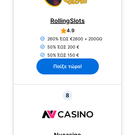
RollingSlots
4.9
260% ΈΩΣ €2600 + 200GG
50% ΈΩΣ 200 €
50% ΈΩΣ 150 €
Παίξε τώρα!
8
Nvcasino