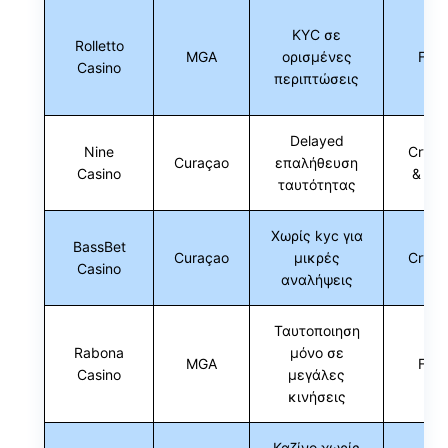
KYC σε
Rolletto
MGA
ορισμένες
Fiat
Casino
περιπτώσεις
Delayed
Nine
Crypt
Curaçao
επαλήθευση
Casino
& Fia
ταυτότητας
Χωρίς kyc για
BassBet
Curaçao
μικρές
Crypt
Casino
αναλήψεις
Ταυτοποιηση
Rabona
μόνο σε
MGA
Fiat
Casino
μεγάλες
κινήσεις
Καζίνο χωρίς