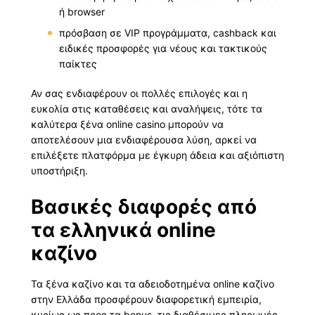
ή browser
πρόσβαση σε VIP προγράμματα, cashback και
ειδικές προσφορές για νέους και τακτικούς
παίκτες
Αν σας ενδιαφέρουν οι πολλές επιλογές και η
ευκολία στις καταθέσεις και αναλήψεις, τότε τα
καλύτερα ξένα online casino μπορούν να
αποτελέσουν μια ενδιαφέρουσα λύση, αρκεί να
επιλέξετε πλατφόρμα με έγκυρη άδεια και αξιόπιστη
υποστήριξη.
Βασικές διαφορές από
τα ελληνικά online
καζίνο
Τα ξένα καζίνο και τα αδειοδοτημένα online καζίνο
στην Ελλάδα προσφέρουν διαφορετική εμπειρία,
κυρίως ως προς τα bonus, τις διαθέσιμες πληρωμές