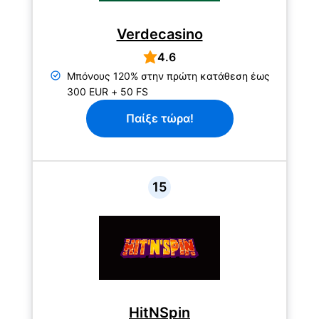
Verdecasino
4.6
Μπόνους 120% στην πρώτη κατάθεση έως
300 EUR + 50 FS
Παίξε τώρα!
15
HitNSpin