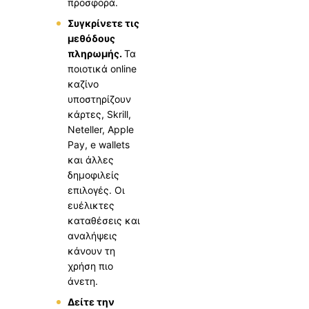
προσφορά.
Συγκρίνετε τις
μεθόδους
πληρωμής.
Τα
ποιοτικά online
καζίνο
υποστηρίζουν
κάρτες, Skrill,
Neteller, Apple
Pay, e wallets
και άλλες
δημοφιλείς
επιλογές. Οι
ευέλικτες
καταθέσεις και
αναλήψεις
κάνουν τη
χρήση πιο
άνετη.
Δείτε την