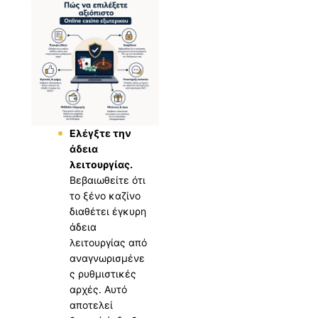
Ελέγξτε την
άδεια
λειτουργίας.
Βεβαιωθείτε ότι
το ξένο καζίνο
διαθέτει έγκυρη
άδεια
λειτουργίας από
αναγνωρισμένε
ς ρυθμιστικές
αρχές. Αυτό
αποτελεί