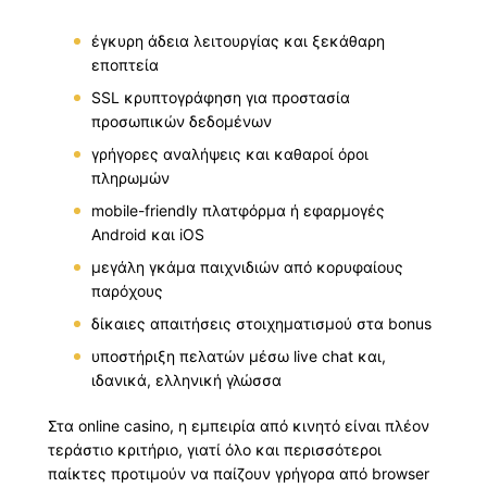
έγκυρη άδεια λειτουργίας και ξεκάθαρη
εποπτεία
SSL κρυπτογράφηση για προστασία
προσωπικών δεδομένων
γρήγορες αναλήψεις και καθαροί όροι
πληρωμών
mobile-friendly πλατφόρμα ή εφαρμογές
Android και iOS
μεγάλη γκάμα παιχνιδιών από κορυφαίους
παρόχους
δίκαιες απαιτήσεις στοιχηματισμού στα bonus
υποστήριξη πελατών μέσω live chat και,
ιδανικά, ελληνική γλώσσα
Στα online casino, η εμπειρία από κινητό είναι πλέον
τεράστιο κριτήριο, γιατί όλο και περισσότεροι
παίκτες προτιμούν να παίζουν γρήγορα από browser