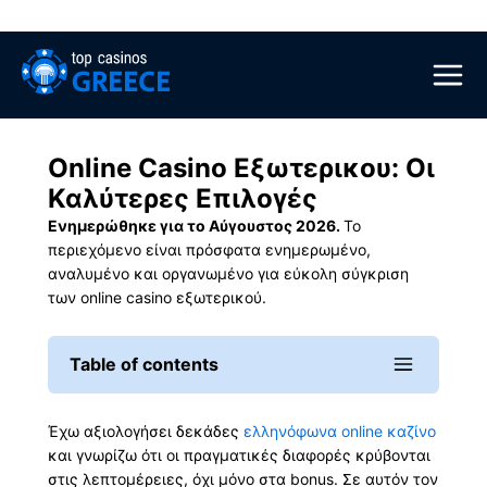
Skip
to
content
Online Casino Εξωτερικου: Οι
Καλύτερες Επιλογές
Ενημερώθηκε για το Αύγουστος 2026.
Το
περιεχόμενο είναι πρόσφατα ενημερωμένο,
αναλυμένο και οργανωμένο για εύκολη σύγκριση
των online casino εξωτερικού.
Table of contents
Έχω αξιολογήσει δεκάδες
ελληνόφωνα online καζίνο
και γνωρίζω ότι οι πραγματικές διαφορές κρύβονται
στις λεπτομέρειες, όχι μόνο στα bonus. Σε αυτόν τον