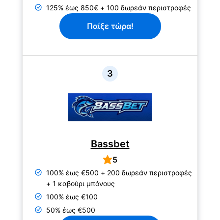
125% έως 850€ + 100 δωρεάν περιστροφές
Παίξε τώρα!
3
Bassbet
5
100% έως €500 + 200 δωρεάν περιστροφές
+ 1 καβούρι μπόνους
100% έως €100
50% έως €500