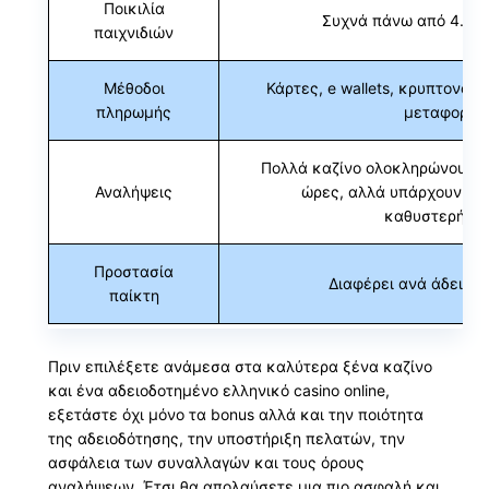
Ποικιλία
Συχνά πάνω από 4.000
παιχνιδιών
Μέθοδοι
Κάρτες, e wallets, κρυπτονομ
πληρωμής
μεταφορές
Πολλά καζίνο ολοκληρώνουν 
Αναλήψεις
ώρες, αλλά υπάρχουν κα
καθυστερήσε
Προστασία
Διαφέρει ανά άδεια κ
παίκτη
Πριν επιλέξετε ανάμεσα στα καλύτερα ξένα καζίνο
και ένα αδειοδοτημένο ελληνικό casino online,
εξετάστε όχι μόνο τα bonus αλλά και την ποιότητα
της αδειοδότησης, την υποστήριξη πελατών, την
ασφάλεια των συναλλαγών και τους όρους
αναλήψεων. Έτσι θα απολαύσετε μια πιο ασφαλή και