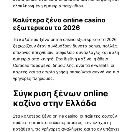
ολοκληρωμένη εμπειρία παιχνιδιού.
Καλύτερα ξένα online casino
εξωτερικου το 2026
Τα καλύτερα ξένα online casino εξωτερικου το 2026
ξεχωρίζουν όταν συνδυάζουν δυνατά bonus, πολλές
επιλογές παιχνιδιών, ασφαλείς συναλλαγές και καλή
εμπειρία από κινητό. Στα διεθνή καζίνο, η άδεια
Curacao παραμένει δημοφιλής, ενώ τα e-wallets, οι
κάρτες και τα crypto χρησιμοποιούνται συχνά για πιο
γρήγορες πληρωμές.
Σύγκριση ξένων online
καζίνο στην Ελλάδα
Στα καλύτερα ξένα online casino, οι παίκτες κοιτούν
πρώτα το πακέτο καλωσορίσματος, την ελάχιστη
κατάθεση, τις γρήγορες αναλήψεις και το αν υπάρχει