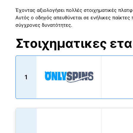
Έχοντας αξιολογήσει πολλές στοιχηματικές πλατφό
Αυτός ο οδηγός απευθύνεται σε ενήλικες παίκτες
σύγχρονες δυνατότητες.
Στοιχηματικες ετα
1