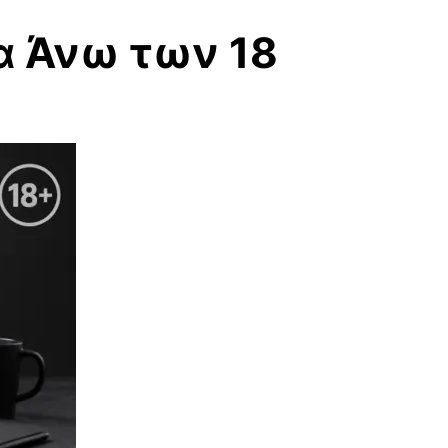
μα Άνω των 18