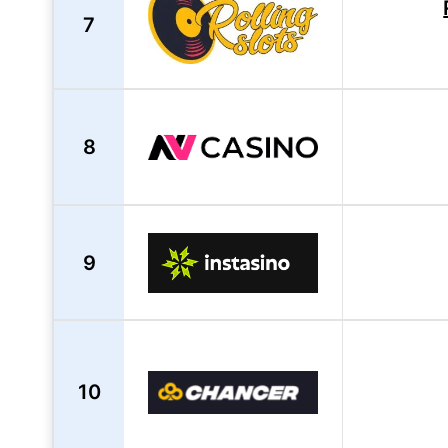
7
8
9
10