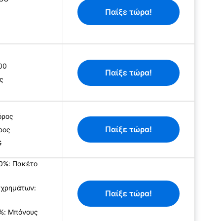
Παίξε τώρα!
00
Παίξε τώρα!
ς
όρος
Παίξε τώρα!
ρος
G
0%: Πακέτο
 χρημάτων:
Παίξε τώρα!
%: Μπόνους