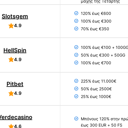
μάχης της Τετάρτης
120% έως €600
Slotsgem
100% έως €300
4.9
70% έως €350
100% έως €100 + 100G
HellSpin
50% έως €300 + 50GG
4.9
100% έως €700
225% έως 11.000€
Pitbet
50% έως 2500€
4.9
25% έως 1000€
Verdecasino
Μπόνους 120% στην πρ
έως 300 EUR + 50 FS
4.6