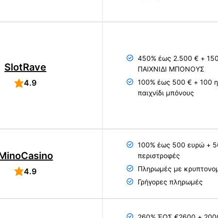
450% έως 2.500 € + 150
SlotRave
ΠΑΙΧΝΙΔΙ ΜΠΟΝΟΥΣ
100% έως 500 € + 100 η
4.9
παιχνίδι μπόνους
100% έως 500 ευρώ + 5
MinoCasino
περιστροφές
Πληρωμές με κρυπτονο
4.9
Γρήγορες πληρωμές
260% ΈΩΣ €2600 + 200