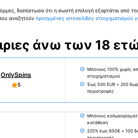
ρμες, διαπίστωσα ότι η σωστή επιλογή εξαρτάται από την
 που αναζητούν
προηγμένες ιστοσελίδες στοιχηματισμού γ
ιριες άνω των 18 ετ
Μπόνους 100% χωρίς απ
OnlySpins
στοιχηματισμού
Έως 500 EUR + 200 δω
5
περιστροφές
Μπόνους καλωσορίσματ
κατάθεση
225% έως 850€ + 100 
περιστροφές