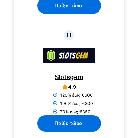
Παίξε τώρα!
11
Slotsgem
4.9
120% έως €600
100% έως €300
70% έως €350
Παίξε τώρα!