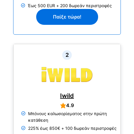
Έως 500 EUR + 200 δωρεάν περιστροφές
Παίξε τώρα!
2
Iwild
4.9
Μπόνους καλωσορίσματος στην πρώτη
κατάθεση
225% έως 850€ + 100 δωρεάν περιστροφές