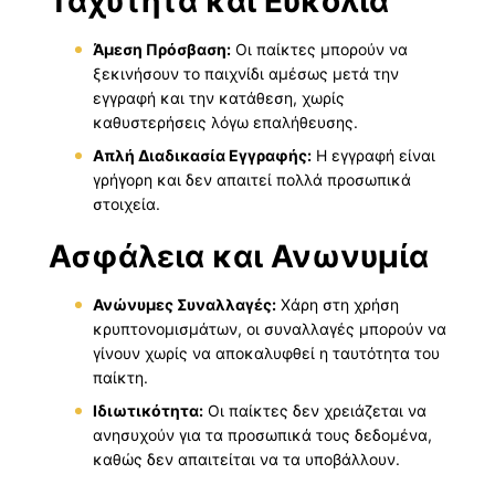
Ταχύτητα και Ευκολία
Άμεση Πρόσβαση:
Οι παίκτες μπορούν να
ξεκινήσουν το παιχνίδι αμέσως μετά την
εγγραφή και την κατάθεση, χωρίς
καθυστερήσεις λόγω επαλήθευσης.
Απλή Διαδικασία Εγγραφής:
Η εγγραφή είναι
γρήγορη και δεν απαιτεί πολλά προσωπικά
στοιχεία.
Ασφάλεια και Ανωνυμία
Ανώνυμες Συναλλαγές:
Χάρη στη χρήση
κρυπτονομισμάτων, οι συναλλαγές μπορούν να
γίνουν χωρίς να αποκαλυφθεί η ταυτότητα του
παίκτη.
Ιδιωτικότητα:
Οι παίκτες δεν χρειάζεται να
ανησυχούν για τα προσωπικά τους δεδομένα,
καθώς δεν απαιτείται να τα υποβάλλουν.