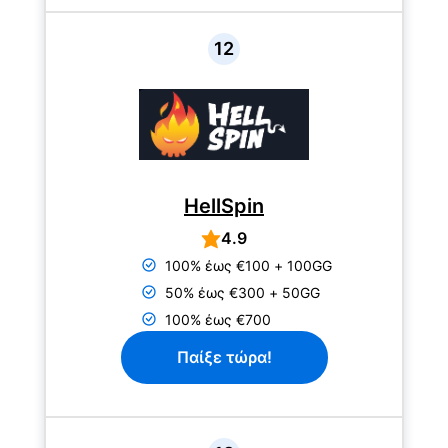
12
HellSpin
4.9
100% έως €100 + 100GG
50% έως €300 + 50GG
100% έως €700
Παίξε τώρα!