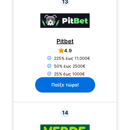
13
Pitbet
4.9
225% έως 11.000€
50% έως 2500€
25% έως 1000€
Παίξε τώρα!
14