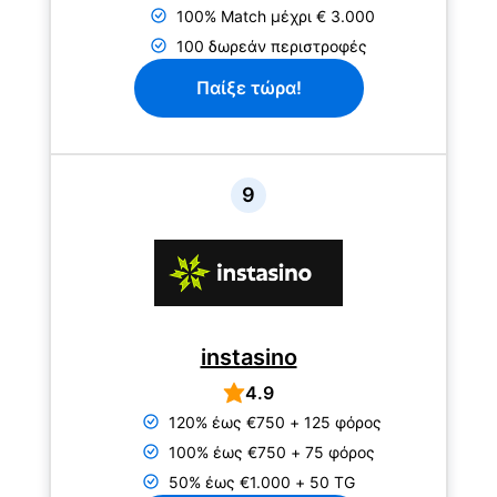
100% Match μέχρι € 3.000
100 δωρεάν περιστροφές
Παίξε τώρα!
9
instasino
4.9
120% έως €750 + 125 φόρος
100% έως €750 + 75 φόρος
50% έως €1.000 + 50 TG