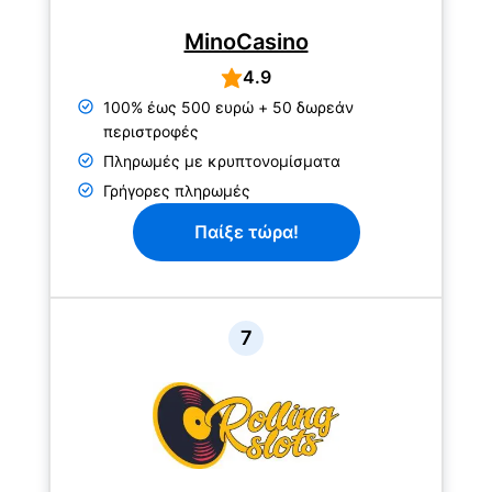
MinoCasino
4.9
100% έως 500 ευρώ + 50 δωρεάν
περιστροφές
Πληρωμές με κρυπτονομίσματα
Γρήγορες πληρωμές
Παίξε τώρα!
7