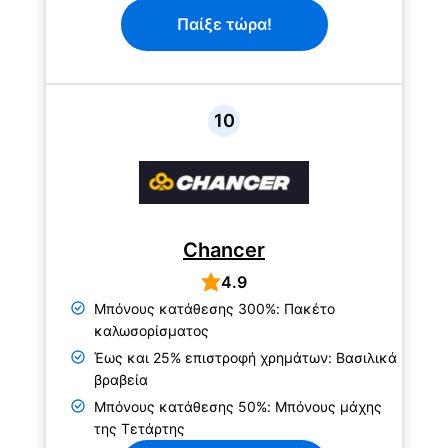
Παίξε τώρα!
10
Chancer
4.9
Μπόνους κατάθεσης 300%: Πακέτο
καλωσορίσματος
Έως και 25% επιστροφή χρημάτων: Βασιλικά
βραβεία
Μπόνους κατάθεσης 50%: Μπόνους μάχης
της Τετάρτης