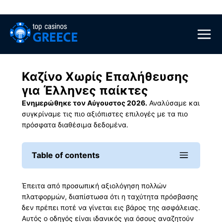
Skip
to
content
Καζίνο Χωρίς Επαλήθευσης
για Έλληνες παίκτες
Ενημερώθηκε τον Αύγουστος 2026.
Αναλύσαμε και
συγκρίναμε τις πιο αξιόπιστες επιλογές με τα πιο
πρόσφατα διαθέσιμα δεδομένα.
Table of contents
Έπειτα από προσωπική αξιολόγηση πολλών
πλατφορμών, διαπίστωσα ότι η ταχύτητα πρόσβασης
δεν πρέπει ποτέ να γίνεται εις βάρος της ασφάλειας.
Αυτός ο οδηγός είναι ιδανικός για όσους αναζητούν