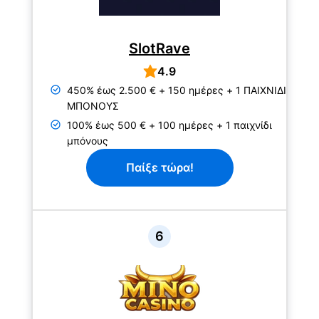
SlotRave
4.9
450% έως 2.500 € + 150 ημέρες + 1 ΠΑΙΧΝΙΔΙ
ΜΠΟΝΟΥΣ
100% έως 500 € + 100 ημέρες + 1 παιχνίδι
μπόνους
Παίξε τώρα!
6