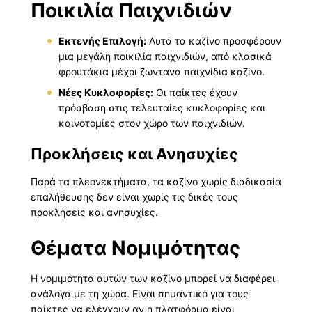
Ποικιλία Παιχνιδιών
Εκτενής Επιλογή:
Αυτά τα καζίνο προσφέρουν
μια μεγάλη ποικιλία παιχνιδιών, από κλασικά
φρουτάκια μέχρι ζωντανά παιχνίδια καζίνο.
Νέες Κυκλοφορίες:
Οι παίκτες έχουν
πρόσβαση στις τελευταίες κυκλοφορίες και
καινοτομίες στον χώρο των παιχνιδιών.
Προκλήσεις και Ανησυχίες
Παρά τα πλεονεκτήματα, τα καζίνο χωρίς διαδικασία
επαλήθευσης δεν είναι χωρίς τις δικές τους
προκλήσεις και ανησυχίες.
Θέματα Νομιμότητας
Η νομιμότητα αυτών των καζίνο μπορεί να διαφέρει
ανάλογα με τη χώρα. Είναι σημαντικό για τους
παίκτες να ελέγχουν αν η πλατφόρμα είναι