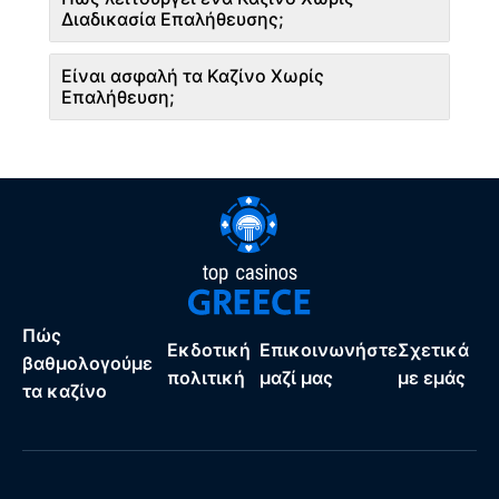
Διαδικασία Επαλήθευσης;
Είναι ασφαλή τα Καζίνο Χωρίς
Επαλήθευση;
Πώς
Εκδοτική
Επικοινωνήστε
Σχετικά
βαθμολογούμε
πολιτική
μαζί μας
με εμάς
τα καζίνο