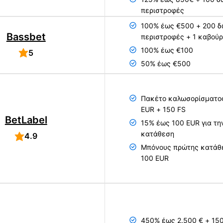
περιστροφές
100% έως €500 + 200 
Bassbet
περιστροφές + 1 καβούρ
100% έως €100
5
50% έως €500
Πακέτο καλωσορίσματος
EUR + 150 FS
BetLabel
15% έως 100 EUR για τη
κατάθεση
4.9
Μπόνους πρώτης κατάθε
100 EUR
450% έως 2.500 € + 150