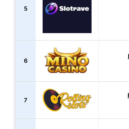
5
6
7