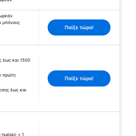
δωρεάν
ι μπόνους
Παίξε τώρα!
 έως και 1500
ν πρώτη
Παίξε τώρα!
σης έως και
 ημέρες + 1