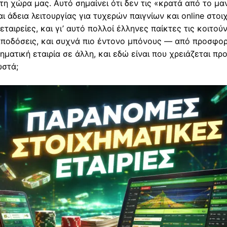
η χώρα μας. Αυτό σημαίνει ότι δεν τις «κρατά από το μανί
αι άδεια λειτουργίας για τυχερών παιγνίων και online στ
εταιρείες, και γι’ αυτό πολλοί έλληνες παίκτες τις κοιτ
ς αποδόσεις, και συχνά πιο έντονο μπόνους — από προσφ
ματική εταιρία σε άλλη, και εδώ είναι που χρειάζεται προ
ωστά;