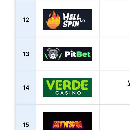
12
13
14
15