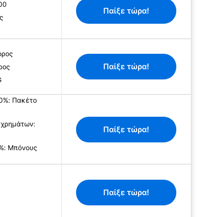
00
Παίξε τώρα!
ς
όρος
Παίξε τώρα!
ρος
G
0%: Πακέτο
 χρημάτων:
Παίξε τώρα!
%: Μπόνους
Παίξε τώρα!