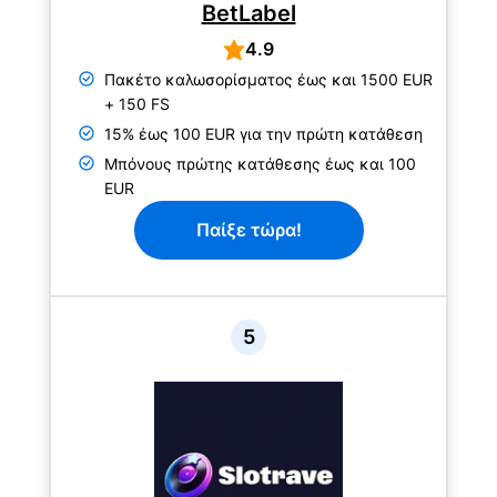
BetLabel
4.9
Πακέτο καλωσορίσματος έως και 1500 EUR
+ 150 FS
15% έως 100 EUR για την πρώτη κατάθεση
Μπόνους πρώτης κατάθεσης έως και 100
EUR
Παίξε τώρα!
5