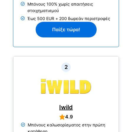
Μπόνους 100% χωρίς απαιτήσεις
στοιχηματισμού
Έως 500 EUR + 200 δωρεάν περιστροφές
Παίξε τώρα!
2
Iwild
4.9
Μπόνους καλωσορίσματος στην πρώτη
κατάθεση