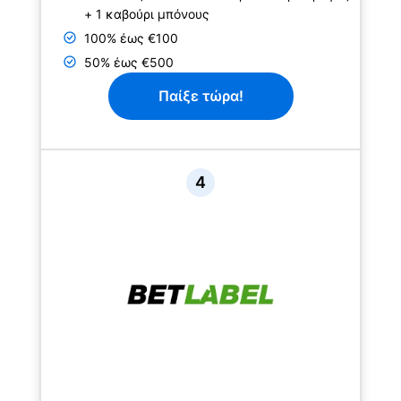
+ 1 καβούρι μπόνους
100% έως €100
50% έως €500
Παίξε τώρα!
4