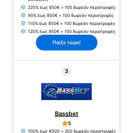
225% έως 850€ + 100 δωρεάν περιστροφές
90% έως 850€ + 100 δωρεάν περιστροφές
110% έως 850€ + 100 δωρεάν περιστροφές
125% έως 850€ + 100 δωρεάν περιστροφές
Παίξε τώρα!
3
Bassbet
5
100% έως €500 + 200 δωρεάν περιστροφές