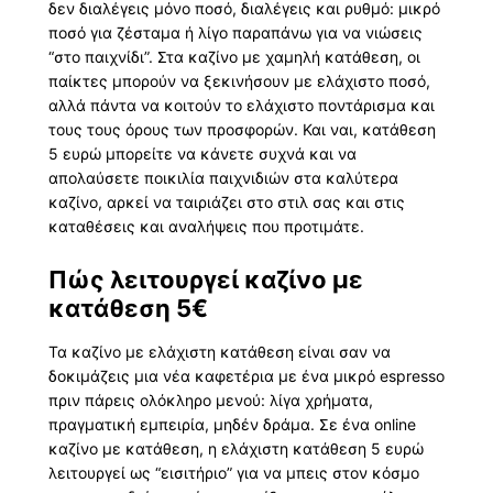
δεν διαλέγεις μόνο ποσό, διαλέγεις και ρυθμό: μικρό
ποσό για ζέσταμα ή λίγο παραπάνω για να νιώσεις
“στο παιχνίδι”. Στα καζίνο με χαμηλή κατάθεση, οι
παίκτες μπορούν να ξεκινήσουν με ελάχιστο ποσό,
αλλά πάντα να κοιτούν το ελάχιστο ποντάρισμα και
τους τους όρους των προσφορών. Και ναι, κατάθεση
5 ευρώ μπορείτε να κάνετε συχνά και να
απολαύσετε ποικιλία παιχνιδιών στα καλύτερα
καζίνο, αρκεί να ταιριάζει στο στιλ σας και στις
καταθέσεις και αναλήψεις που προτιμάτε.
Πώς λειτουργεί καζίνο με
κατάθεση 5€
Τα καζίνο με ελάχιστη κατάθεση είναι σαν να
δοκιμάζεις μια νέα καφετέρια με ένα μικρό espresso
πριν πάρεις ολόκληρο μενού: λίγα χρήματα,
πραγματική εμπειρία, μηδέν δράμα. Σε ένα online
καζίνο με κατάθεση, η ελάχιστη κατάθεση 5 ευρώ
λειτουργεί ως “εισιτήριο” για να μπεις στον κόσμο