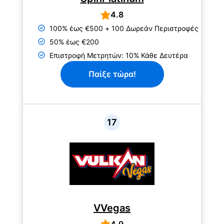
4.8
100% έως €500 + 100 Δωρεάν Περιστροφές
50% έως €200
Επιστροφή Μετρητών: 10% Κάθε Δευτέρα
Παίξε τώρα!
17
VVegas
4.9