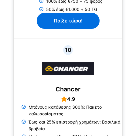
100% έως €750 + 75 φόρος
50% έως €1.000 + 50 TG
Παίξε τώρα!
10
Chancer
4.9
Μπόνους κατάθεσης 300%: Πακέτο
καλωσορίσματος
Έως και 25% επιστροφή χρημάτων: Βασιλικά
βραβεία