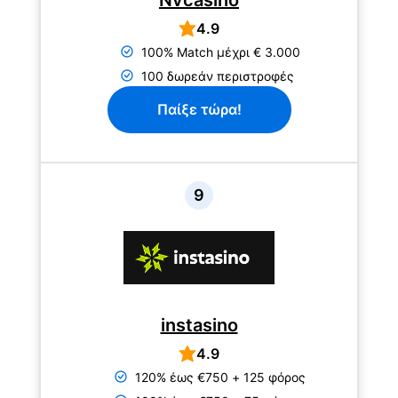
4.9
100% Match μέχρι € 3.000
100 δωρεάν περιστροφές
Παίξε τώρα!
9
instasino
4.9
120% έως €750 + 125 φόρος