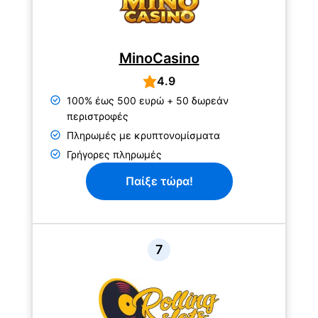
MinoCasino
4.9
100% έως 500 ευρώ + 50 δωρεάν
περιστροφές
Πληρωμές με κρυπτονομίσματα
Γρήγορες πληρωμές
Παίξε τώρα!
7