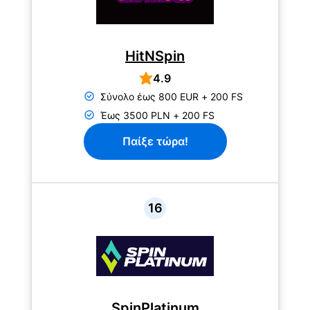
HitNSpin
4.9
Σύνολο έως 800 EUR + 200 FS
Έως 3500 PLN + 200 FS
Παίξε τώρα!
16
SpinPlatinum