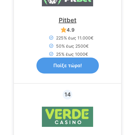
Pitbet
4.9
225% έως 11.000€
50% έως 2500€
25% έως 1000€
Παίξε τώρα!
14