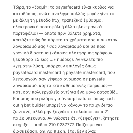
Τώρα, το «ζουμί»: το paysafecard είναι κυρίως για
καταθέσεις, ενώ η ανάληψη πολλές φορές γίνεται
με άλλη τη μέθοδο (π.χ. τραπεζικό έμβασμα,
ηλεκτρονικό πορτοφόλι ή άλλα ηλεκτρονικά
πορτοφόλια) — οπότε πριν βάλετε χρήματα,
κοιτάξτε πώς θα πάρετε τα χρήματα σας πίσω στον
λογαριασμό σας / σας λογαριασμό και σε ποιο
χρονικό διάστημα (κάποιες πλατφόρμες γράφουν
ξεκάθαρα «5 έως …» ημέρες). Αν θέλετε πιο
«γεμάτη» λύση, υπάρχουν επιλογές όπως
paysafecard mastercard ή paysafe mastercard, που
λειτουργούν σαν γέφυρα ανάμεσα σε paysafe
λογαριασμό, κάρτα και καθημερινές πληρωμές—
κάτι σαν πολυεργαλείο αντί για ένα μόνο κατσαβίδι.
Και μιας που μιλάμε για άνεση: features όπως cash
out ή bet builder μπορεί να κάνουν το παιχνίδι πιο
ζωντανό, αλλά μην ξεχνάτε το πλαίσιο: εεεπ 21
παιξε υπευθυνα. Αν νιώσετε ότι «ξεφεύγει», ζητήστε
στήριξη — κεθεα 210 9237777. Παίζουμε για
διασκέδαση, όχι για πίεση, έτσι δεν είναι;