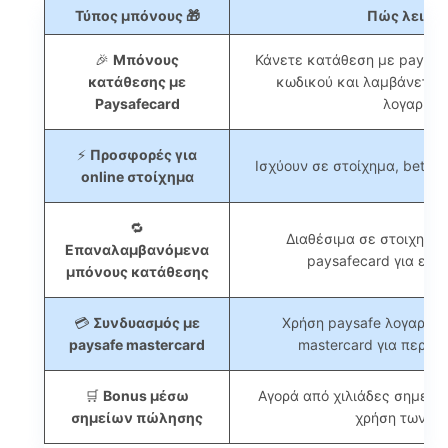
Τύπος μπόνους 🎁
Πώς λειτου
🎉
Μπόνους
Κάνετε κατάθεση με paysaf
κατάθεσης με
κωδικού και λαμβάνετε 
Paysafecard
λογαριασ
⚡
Προσφορές για
Ισχύουν σε στοίχημα, bet bui
online στοίχημα
🔁
Διαθέσιμα σε στοιχηματ
Επαναλαμβανόμενα
paysafecard για ενε
μπόνους κατάθεσης
💳
Συνδυασμός με
Χρήση paysafe λογαριασ
paysafe mastercard
mastercard για περισσ
🛒
Bonus μέσω
Αγορά από χιλιάδες σημεία
σημείων πώλησης
χρήση των κ