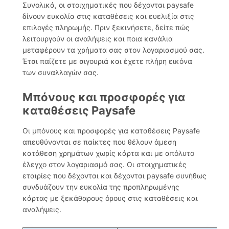
Συνολικά, οι στοιχηματικές που δέχονται paysafe
δίνουν ευκολία στις καταθέσεις και ευελιξία στις
επιλογές πληρωμής. Πριν ξεκινήσετε, δείτε πώς
λειτουργούν οι αναλήψεις και ποια κανάλια
μεταφέρουν τα χρήματα σας στον λογαριασμού σας.
Έτσι παίζετε με σιγουριά και έχετε πλήρη εικόνα
των συναλλαγών σας.
Μπόνους και προσφορές για
καταθέσεις Paysafe
Οι μπόνους και προσφορές για καταθέσεις Paysafe
απευθύνονται σε παίκτες που θέλουν άμεση
κατάθεση χρημάτων χωρίς κάρτα και με απόλυτο
έλεγχο στον λογαριασμό σας. Οι στοιχηματικές
εταιρίες που δέχονται και δέχονται paysafe συνήθως
συνδυάζουν την ευκολία της προπληρωμένης
κάρτας με ξεκάθαρους όρους στις καταθέσεις και
αναλήψεις.