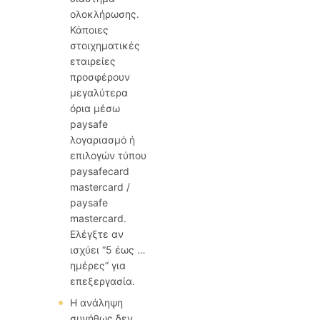
ολοκλήρωσης.
Κάποιες
στοιχηματικές
εταιρείες
προσφέρουν
μεγαλύτερα
όρια μέσω
paysafe
λογαριασμό ή
επιλογών τύπου
paysafecard
mastercard /
paysafe
mastercard.
Ελέγξτε αν
ισχύει “5 έως …
ημέρες” για
επεξεργασία.
Η ανάληψη
συνήθως δεν