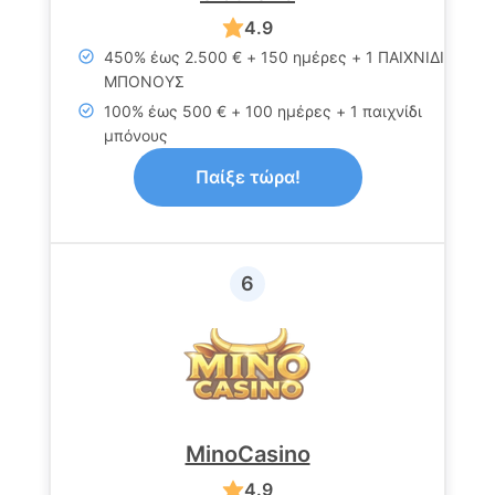
4.9
450% έως 2.500 € + 150 ημέρες + 1 ΠΑΙΧΝΙΔΙ
ΜΠΟΝΟΥΣ
100% έως 500 € + 100 ημέρες + 1 παιχνίδι
μπόνους
Παίξε τώρα!
6
MinoCasino
4.9