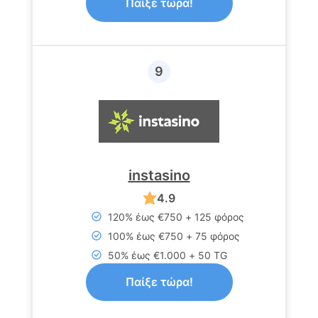
Παίξε τώρα!
9
instasino
4.9
120% έως €750 + 125 φόρος
100% έως €750 + 75 φόρος
50% έως €1.000 + 50 TG
Παίξε τώρα!