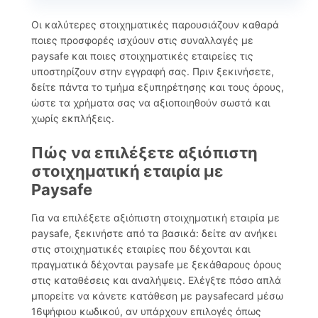
Οι καλύτερες στοιχηματικές παρουσιάζουν καθαρά
ποιες προσφορές ισχύουν στις συναλλαγές με
paysafe και ποιες στοιχηματικές εταιρείες τις
υποστηρίζουν στην εγγραφή σας. Πριν ξεκινήσετε,
δείτε πάντα το τμήμα εξυπηρέτησης και τους όρους,
ώστε τα χρήματα σας να αξιοποιηθούν σωστά και
χωρίς εκπλήξεις.
Πώς να επιλέξετε αξιόπιστη
στοιχηματική εταιρία με
Paysafe
Για να επιλέξετε αξιόπιστη στοιχηματική εταιρία με
paysafe, ξεκινήστε από τα βασικά: δείτε αν ανήκει
στις στοιχηματικές εταιρίες που δέχονται και
πραγματικά δέχονται paysafe με ξεκάθαρους όρους
στις καταθέσεις και αναλήψεις. Ελέγξτε πόσο απλά
μπορείτε να κάνετε κατάθεση με paysafecard μέσω
16ψήφιου κωδικού, αν υπάρχουν επιλογές όπως