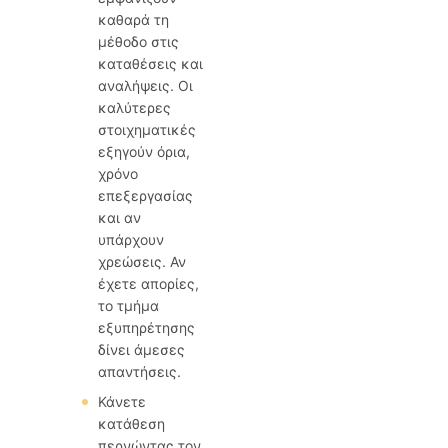
καθαρά τη
μέθοδο στις
καταθέσεις και
αναλήψεις. Οι
καλύτερες
στοιχηματικές
εξηγούν όρια,
χρόνο
επεξεργασίας
και αν
υπάρχουν
χρεώσεις. Αν
έχετε απορίες,
το τμήμα
εξυπηρέτησης
δίνει άμεσες
απαντήσεις.
Κάνετε
κατάθεση
περνώντας τον