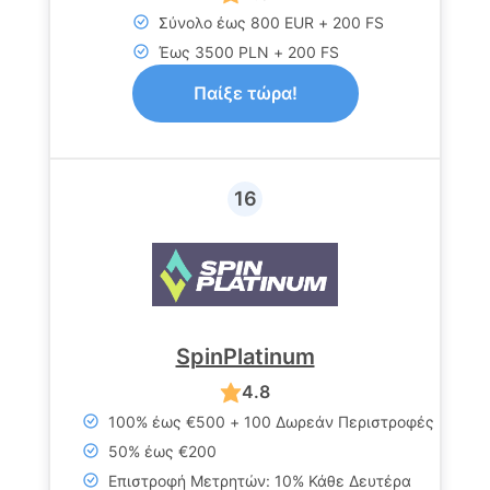
Σύνολο έως 800 EUR + 200 FS
Έως 3500 PLN + 200 FS
Παίξε τώρα!
16
SpinPlatinum
4.8
100% έως €500 + 100 Δωρεάν Περιστροφές
50% έως €200
Επιστροφή Μετρητών: 10% Κάθε Δευτέρα