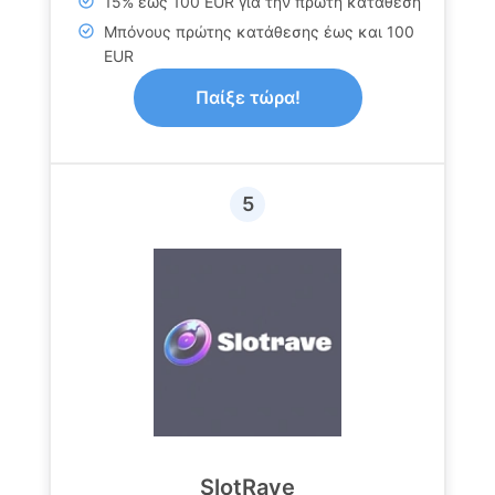
15% έως 100 EUR για την πρώτη κατάθεση
Μπόνους πρώτης κατάθεσης έως και 100
EUR
Παίξε τώρα!
5
SlotRave