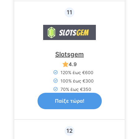
11
Slotsgem
4.9
120% έως €600
100% έως €300
70% έως €350
Παίξε τώρα!
12