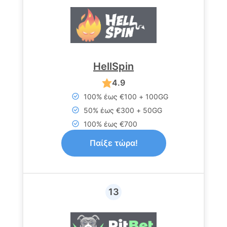
HellSpin
4.9
100% έως €100 + 100GG
50% έως €300 + 50GG
100% έως €700
Παίξε τώρα!
13