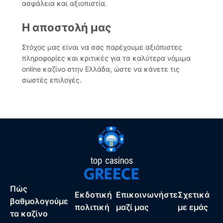
ασφάλεια και αξιοπιστία.
Η αποστολή μας
Στόχος μας είναι να σας παρέχουμε αξιόπιστες
πληροφορίες και κριτικές για τα καλύτερα νόμιμα
online καζίνο στην Ελλάδα, ώστε να κάνετε τις
σωστές επιλογές.
Πώς
Εκδοτική
Επικοινωνήστε
Σχετικά
βαθμολογούμε
πολιτική
μαζί μας
με εμάς
τα καζίνο