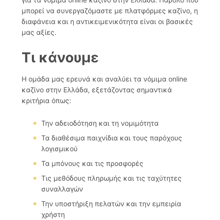
μπορεί να συνεργαζόμαστε με πλατφόρμες καζίνο, η
διαφάνεια και η αντικειμενικότητα είναι οι βασικές
μας αξίες.
Τι κάνουμε
Η ομάδα μας ερευνά και αναλύει τα νόμιμα online
καζίνο στην Ελλάδα, εξετάζοντας σημαντικά
κριτήρια όπως:
Την αδειοδότηση και τη νομιμότητα
Τα διαθέσιμα παιχνίδια και τους παρόχους
λογισμικού
Τα μπόνους και τις προσφορές
Τις μεθόδους πληρωμής και τις ταχύτητες
συναλλαγών
Την υποστήριξη πελατών και την εμπειρία
χρήστη