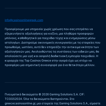
info@casinoonlinegreek.com
Προσφέρουμε μια υπηρεσία χωρίς χρέωση που σας επιτρέπει να
εξερευνήσετε αξιολογήσεις για καζίνο, μια πληθώρα προσφορών
μπόνους, καθοδηγητικά για παιχνίδια τύχης και ενημερώσεις μέσω
ιστολογίων. Διατηρούμε οικονομικές συνεργασίες με τις εταιρείες που
προωθούμε, ωστόσο, αυτό δεν επηρεάζει την αντικειμενικότητα των
αξιολογήσεών μας. Ακολουθώντας τις συστάσεις των ειδικών μας, θα
απολαύσετε μια υγιή και ασφαλή διαδικτυακή εμπειρία παιχνιδιού. Η
κυριαρχία της Top Casinos Greece στην αγορά έχει ως στόχο να
προσφέρει μια σημαντική συνεισφορά για ένα θετικότερο μέλλον.
Πνευματικά δικαιώματα © 2026 Gaming Solutions S.A. CIF:
TCGGS2024. Όλα τα δικαιώματα διατηρούνται. Στο
greececasinosonline.gr, μια εταιρεία της Gaming Solutions S.A., είμαστε